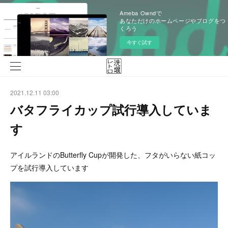
Ameba Owndで
あなただけのホームページやブログをつ
くろう
今すぐ試す
2021.12.11 03:00
バタフライカップ試行導入していま
す
アイルランドのButterfly Cupが開発した、フタがいらない紙コッ
プを試行導入しています