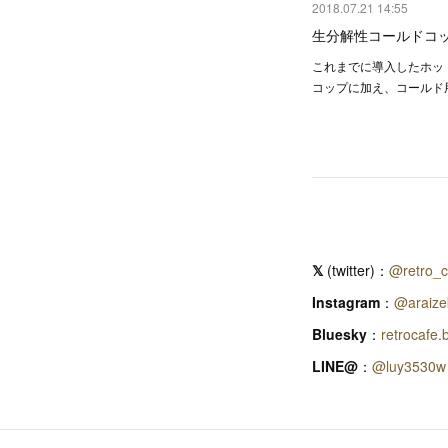
2018.07.21 14:55
生分解性コールドコ
これまでに導入したホッ
コップに加え、コールド
𝕏
(twitter)：
@retro_c
Instagram
：
@araizek
Bluesky
：
retrocafe.
LINE@
：
@luy353