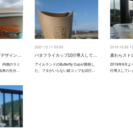
2021.12.11 03:00
2019.10.26 1
新デザイン…
バタフライカップ試行導入して…
麦わらスト
、内側のラミ
アイルランドのButterfly Cupが開発し
2019年9月
由来の生分…
た、フタがいらない紙コップを試行…
行導入してい