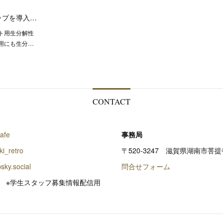
ップを導入…
ト用生分解性
用にも生分…
CONTACT
afe
事務局
i_retro
〒520-3247 滋賀県湖南市菩提寺
bsky.social
問合せフォーム
0w
※学生スタッフ募集情報配信用