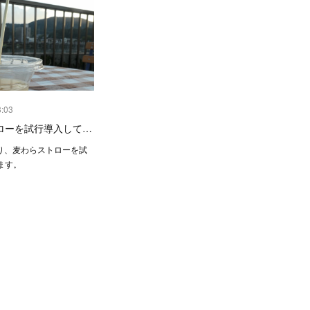
3:03
ローを試行導入して…
より、麦わらストローを試
ます。